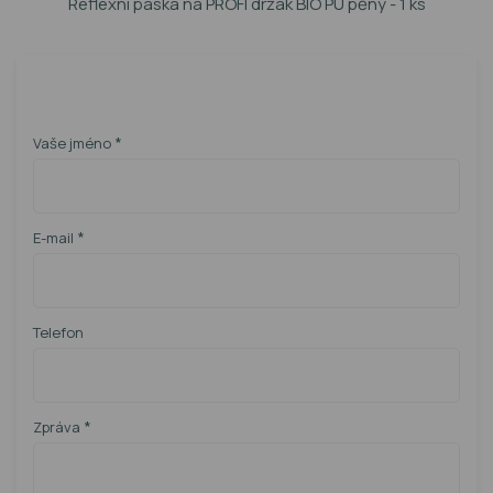
Reflexní páska na PROFI držák BIO PU pěny - 1 ks
*
Vaše jméno
*
E-mail
Telefon
*
Zpráva