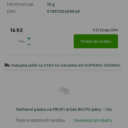
Hmotnost bal:
10 g
EAN:
0788792469648
14 Kč
11,57 Kč bez DPH
Přidat do košíku
ks
Nakupte ještě za
2 500 Kč
a budete mít
DOPRAVU ZDARMA
.
Reflexní páska na PROFI držák BIO PU pěny - 1 ks
Popis a vlastnosti výrobku
Související produkty