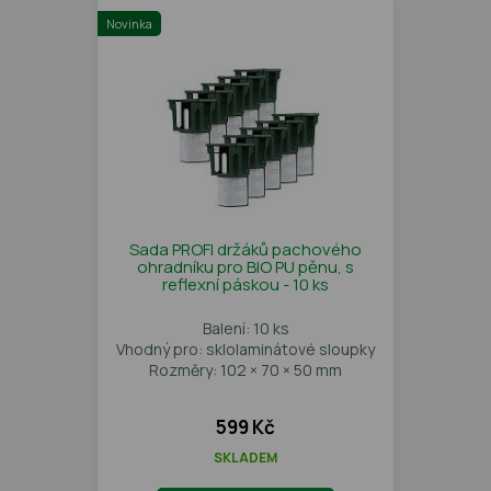
Novinka
Sada PROFI držáků pachového
ohradníku pro BIO PU pěnu, s
reflexní páskou - 10 ks
Balení: 10 ks
Vhodný pro: sklolaminátové sloupky
Rozměry: 102 × 70 × 50 mm
599 Kč
SKLADEM