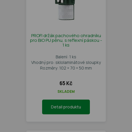
PROFI držák pachového ohradníku
pro BIO PU pěnu, s reflexní páskou -
1 ks
Balení: 1 ks
Vhodný pro: sklolaminátové sloupky
Rozměry: 102 × 70 × 50 mm
65 Kč
SKLADEM
Detail produktu