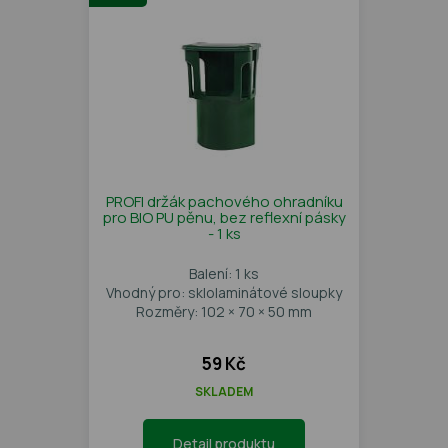
PROFI držák pachového ohradníku
pro BIO PU pěnu, bez reflexní pásky
- 1 ks
Balení: 1 ks
Vhodný pro: sklolaminátové sloupky
Rozměry: 102 × 70 × 50 mm
59 Kč
SKLADEM
Detail produktu