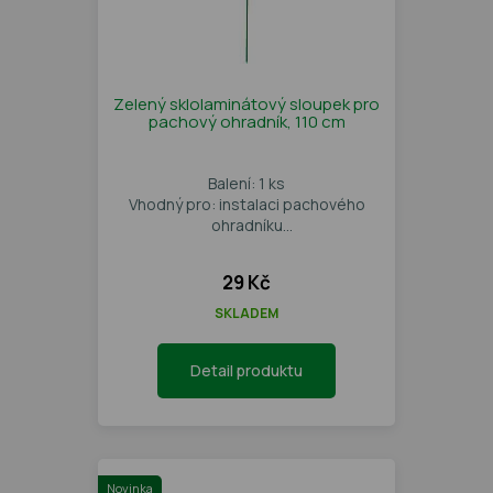
Zelený sklolaminátový sloupek pro
pachový ohradník, 110 cm
Balení: 1 ks
Vhodný pro: instalaci pachového
ohradníku
Barva: zelená
29 Kč
SKLADEM
Detail produktu
Novinka