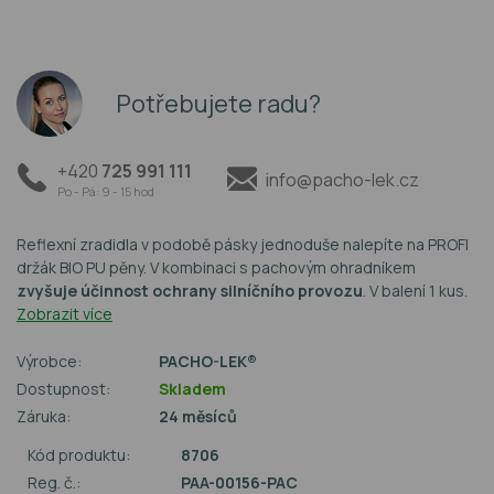
Potřebujete radu?
+420
725 991 111
info@pacho-lek.cz
Po - Pá: 9 - 15 hod
Reflexní zradidla v podobě pásky jednoduše nalepíte na PROFI
držák BIO PU pěny. V kombinaci s pachovým ohradníkem
zvyšuje účinnost ochrany silníčního provozu
. V balení 1 kus.
Zobrazit více
Výrobce:
PACHO-LEK®
Dostupnost:
Skladem
Záruka:
24 měsíců
Kód produktu:
8706
Reg. č.:
PAA-00156-PAC