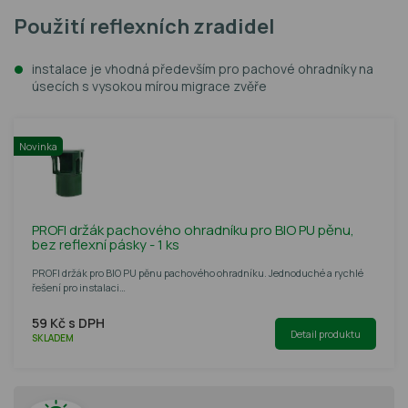
Použití reflexních zradidel
instalace je vhodná především pro pachové ohradníky na
úsecích s vysokou mírou migrace zvěře
Novinka
PROFI držák pachového ohradníku pro BIO PU pěnu,
bez reflexní pásky - 1 ks
PROFI držák pro BIO PU pěnu pachového ohradníku. Jednoduché a rychlé
řešení pro instalaci…
59 Kč s DPH
Detail produktu
SKLADEM