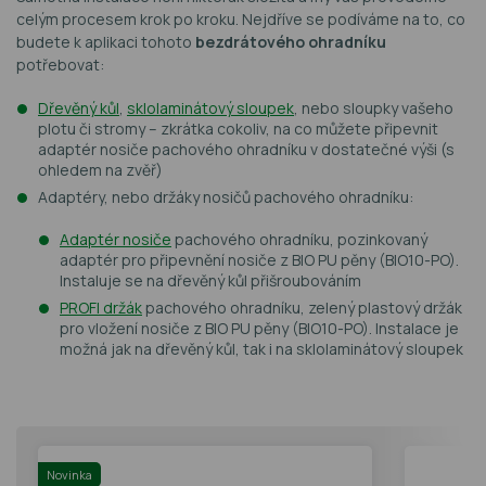
celým procesem krok po kroku. Nejdříve se podíváme na to, co
budete k aplikaci tohoto
bezdrátového ohradníku
potřebovat:
Dřevěný kůl
,
sklolaminátový sloupek
, nebo sloupky vašeho
plotu či stromy – zkrátka cokoliv, na co můžete připevnit
adaptér nosiče pachového ohradníku v dostatečné výši (s
ohledem na zvěř)
Adaptéry, nebo držáky nosičů pachového ohradníku:
Adaptér nosiče
pachového ohradníku, pozinkovaný
adaptér pro připevnění nosiče z BIO PU pěny (BIO10-PO).
Instaluje se na dřevěný kůl přišroubováním
PROFI držák
pachového ohradníku, zelený plastový držák
pro vložení nosiče z BIO PU pěny (BIO10-PO). Instalace je
možná jak na dřevěný kůl, tak i na sklolaminátový sloupek
Novinka