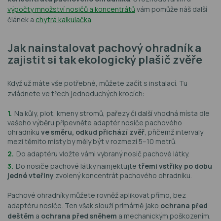
výpočty množství nosičů a koncentrátů
vám pomůže náš další
článek a
chytrá kalkulačka
.
Jak nainstalovat pachový ohradník a
zajistit si tak ekologický plašič zvěře
Když už máte vše potřebné, můžete začít s instalací. Tu
zvládnete ve třech jednoduchých krocích:
Na kůly, plot, kmeny stromů, pařezy či další vhodná místa dle
vašeho výběru připevněte adaptér nosiče pachového
ohradníku
ve směru, odkud přichází zvěř
, přičemž intervaly
mezi těmito místy by měly být v rozmezí 5–10 metrů.
Do adaptéru vložte vámi vybraný nosič pachové látky.
Do nosiče pachové látky nainjektujte
třemi vstřiky po dobu
jedné vteřiny
zvolený koncentrát pachového ohradníku.
Pachové ohradníky můžete rovněž aplikovat přímo, bez
adaptéru nosiče. Ten však slouží primárně jako
ochrana před
deštěm
a
ochrana před sněhem
a mechanickým poškozením.