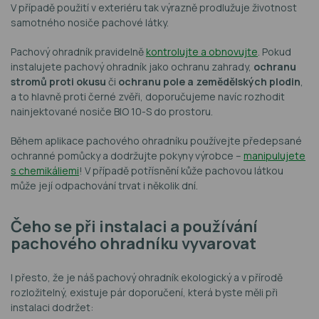
V případě použití v exteriéru tak výrazně prodlužuje životnost
samotného nosiče pachové látky.
Pachový ohradník pravidelně
kontrolujte a obnovujte
. Pokud
instalujete pachový ohradník jako ochranu zahrady,
ochranu
stromů proti okusu
či
ochranu pole a zemědělských plodin
,
a to hlavně proti černé zvěři, doporučujeme navíc rozhodit
nainjektované nosiče BIO 10-S do prostoru.
Během aplikace pachového ohradníku používejte předepsané
ochranné pomůcky a dodržujte pokyny výrobce –
manipulujete
s chemikáliemi
! V případě potřísnění kůže pachovou látkou
může její odpachování trvat i několik dní.
Čeho se při instalaci a používání
pachového ohradníku vyvarovat
I přesto, že je náš pachový ohradník ekologický a v přírodě
rozložitelný, existuje pár doporučení, která byste měli při
instalaci dodržet: