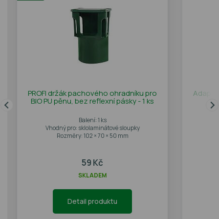
PROFI držák pachového ohradníku pro
Adapté
BIO PU pěnu, bez reflexní pásky - 1 ks
Balení: 1 ks
Vhodný pro: sklolaminátové sloupky
Rozměry: 102 × 70 × 50 mm
59 Kč
SKLADEM
Detail produktu