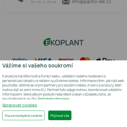
info@pacho-lek.cz
Po - Pá: 9 - 15 hod
Vážíme si vašeho soukromí
K analýze návštěvnosti a funkcí webu, ukládání vašeho nastavení a
personalizaci obsahu a reklam využíváme cookies. Informace o tom, jak náš web
používáte, sdílíme se svými partnery pro sociální média, inzerci a analýzy, kteří
mohou být ze zemí mimo EU. Partneři tyto údaje mohou zkombinovat s dalšími
informacemi, které jste jim poskytli nebo které získali v důsledku toho, že
používáte jejich služby.
Podrobné informace
© 2004 - 2026 EKOPLANT, s.r.o., všechna práva vyhrazena
Spravovat cookies
Grafický návrh
KošnarDesign.cz
a redakční systém
CZECHGROUP.cz
Pouze nezbytné cookies
Přijmout vše