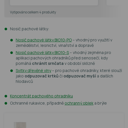
Vytipováno celkem 4 produkty
Nosič pachové látky:
Nosič pachové látky BIO10-PO
– vhodný pro využití v
zemědělství, lesnictví, vinařství a dopravě
Nosič pachové látky BIO10-S
– vhodný zejména pro
aplikaci pachových ohradníků před senosečí, kdy
pomáhá
chránit srnčata
v období sklizně
Svitky dřevěné vlny
– pro pachové ohradníky, které slouží
jako
odpuzovač krtků
či
odpuzovač myší
a dalších
hlodavců
Koncentrát pachového ohradníku
Ochranné rukavice, případně
ochranný oblek
a brýle