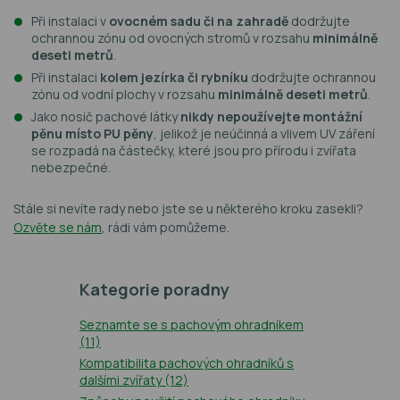
Při instalaci v
ovocném sadu či na zahradě
dodržujte
ochrannou zónu od ovocných stromů v rozsahu
minimálně
deseti metrů
.
Při instalaci
kolem jezírka či rybníku
dodržujte ochrannou
zónu od vodní plochy v rozsahu
minimálně deseti metrů
.
Jako nosič pachové látky
nikdy nepoužívejte montážní
pěnu místo PU pěny
, jelikož je neúčinná a vlivem UV záření
se rozpadá na částečky, které jsou pro přírodu i zvířata
nebezpečné.
Stále si nevíte rady nebo jste se u některého kroku zasekli?
Ozvěte se nám
, rádi vám pomůžeme.
Kategorie poradny
Seznamte se s pachovým ohradníkem
(11)
Kompatibilita pachových ohradníků s
dalšími zvířaty
(12)