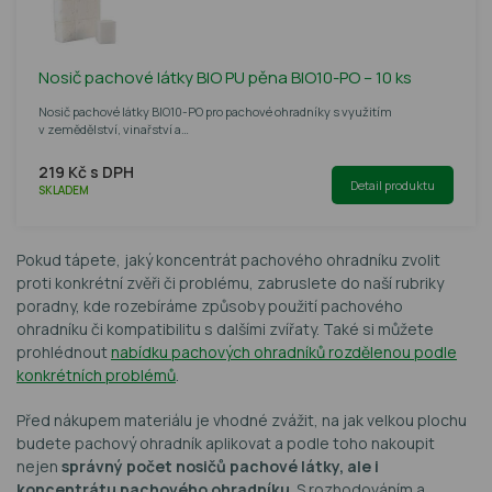
Nosič pachové látky BIO PU pěna BIO10-PO – 10 ks
Nosič pachové látky BIO10-PO pro pachové ohradníky s využitím
v zemědělství, vinařství a…
219 Kč s DPH
Detail produktu
SKLADEM
Pokud tápete, jaký koncentrát pachového ohradníku zvolit
proti konkrétní zvěři či problému, zabruslete do naší rubriky
poradny, kde rozebíráme způsoby použití pachového
ohradníku či kompatibilitu s dalšími zvířaty. Také si můžete
prohlédnout
nabídku pachových ohradníků rozdělenou podle
konkrétních problémů
.
Před nákupem materiálu je vhodné zvážit, na jak velkou plochu
budete pachový ohradník aplikovat a podle toho nakoupit
nejen
správný počet nosičů pachové látky, ale i
koncentrátu pachového ohradníku
. S rozhodováním a