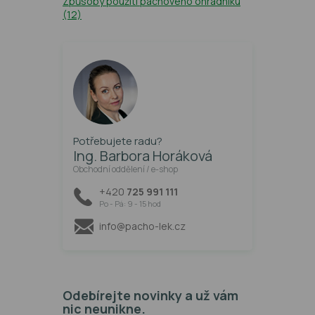
Způsoby použití pachového ohradníku
(12)
Potřebujete radu?
Ing. Barbora Horáková
Obchodní oddělení / e-shop
+420
725 991 111
Po - Pá: 9 - 15 hod
info@pacho-lek.cz
Odebírejte novinky a už vám
nic neunikne.