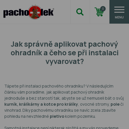
0
MENU
Jak správně aplikovat pachový
ohradník a čeho se při instalaci
vyvarovat?
Tápete při instalaci pachového ohradníku? V následujícím
článku vám poradíme, jak aplikovat pachový ohradník
jednoduše a bez starostí tak, abyste se už nemuseli bát o svůj
kurník, králíkárny a kotce pro králíky
, ovocné stromy,
pole
či
vinohrad. Díky pachovému ohradníku se navíc zcela zbavíte
pohledu na nevzhledné
pletivo
kolem pozemku.
Samotná instalace není nikterak složitá a my vás provedeme