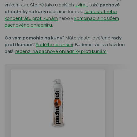
vnikem kun. Stejně jako u dalších
zvířat
, také
pachové
ohradníky na kuny
nabízíme formou
samostatného
koncentrátu proti kunám
nebo v
kombinaci s nosičem
pachového ohradníku
.
Co vám pomohlo na kuny
? Máte vlastní ověřené
rady
proti kunám
?
Podělte se s námi
. Budeme rádi za každou
další
recenzi na pachové ohradníky proti kunám
.