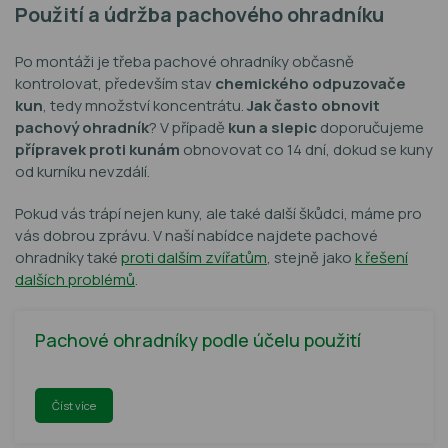
Použití a údržba pachového ohradníku
Po montáži je třeba pachové ohradníky občasně
kontrolovat, především stav
chemického odpuzovače
kun
, tedy množství koncentrátu.
Jak často obnovit
pachový ohradník
? V případě
kun a slepic
doporučujeme
přípravek proti kunám
obnovovat co 14 dní, dokud se kuny
od kurníku nevzdálí.
Pokud vás trápí nejen kuny, ale také další škůdci, máme pro
vás dobrou zprávu. V naší nabídce najdete pachové
ohradníky také
proti dalším zvířatům
, stejně jako
k řešení
dalších problémů
.
Pachové ohradníky podle účelu použití
Číst více