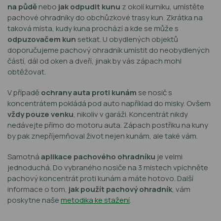
na půdě
nebo
jak odpudit kunu
z okolí kurníku, umístěte
pachové ohradníky do obchůzkové trasy kun. Zkrátka na
taková místa, kudy kuna prochází a kde se může s
odpuzovačem kun
setkat. U obydlených objektů
doporučujeme pachový ohradník umístit do neobydlených
částí, dál od oken a dveří, jinak by vás zápach mohl
obtěžovat.
V případě
ochrany auta proti kunám
se nosič s
koncentrátem pokládá pod auto například do misky. Ovšem
vždy pouze venku
, nikoliv v garáži. Koncentrát nikdy
nedávejte přímo do motoru auta. Zápach postřiku na kuny
by pak znepříjemňoval život nejen kunám, ale také vám.
Samotná
aplikace pachového ohradníku
je velmi
jednoduchá. Do vybraného nosiče na 3 místech vpíchněte
pachový koncentrát proti kunám a máte hotovo. Další
informace o tom,
jak použít pachový ohradník
, vám
poskytne naše
metodika ke stažení
.