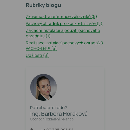
Rubriky blogu
Zkušenosti a reference zákazníků
(5)
Pachový ohradník pro konkrétní zvíře
(5)
Základní instalace a použití pachového
ohradníku
(1)
Realizace instalací pachových ohradníků
PACHO-LEK®
(5)
Události
(3)
Potřebujete radu?
Ing. Barbora Horáková
Obchodní oddělení / e-shop
+420
725 991 111