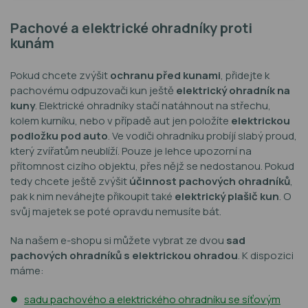
Pachové a elektrické ohradníky proti
kunám
Pokud chcete zvýšit
ochranu před kunami
, přidejte k
pachovému odpuzovači kun ještě
elektrický ohradník na
kuny
. Elektrické ohradníky stačí natáhnout na střechu,
kolem kurníku, nebo v případě aut jen položíte
elektrickou
podložku pod auto
. Ve vodiči ohradníku probíjí slabý proud,
který zvířatům neublíží. Pouze je lehce upozorní na
přítomnost cizího objektu, přes nějž se nedostanou. Pokud
tedy chcete ještě zvýšit
účinnost pachových ohradníků
,
pak k nim neváhejte přikoupit také
elektrický plašič kun
. O
svůj majetek se poté opravdu nemusíte bát.
Na našem e-shopu si můžete vybrat ze dvou
sad
pachových ohradníků s elektrickou ohradou
. K dispozici
máme:
sadu pachového a elektrického ohradníku se síťovým