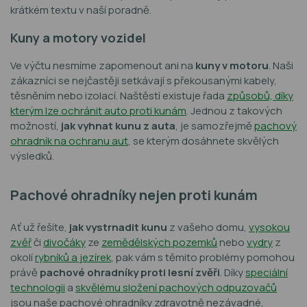
krátkém textu v naší poradně.
Kuny a motory vozidel
Ve výčtu nesmíme zapomenout ani na
kuny v motoru
. Naši
zákazníci se nejčastěji setkávají s překousanými kabely,
těsněním nebo izolací. Naštěstí existuje řada
způsobů, díky
kterým lze ochránit auto proti kunám
. Jednou z takových
možností,
jak vyhnat kunu z auta
, je samozřejmě
pachový
ohradník na ochranu aut
, se kterým dosáhnete skvělých
výsledků.
Pachové ohradníky nejen proti kunám
Ať už řešíte,
jak vystrnadit kunu
z vašeho domu,
vysokou
zvěř
či
divočáky
ze
zemědělských pozemků
nebo
vydry
z
okolí
rybníků a jezírek
, pak vám s těmito problémy pomohou
právě
pachové ohradníky proti lesní zvěři
. Díky
speciální
technologii
a
skvělému složení pachových odpuzovačů
jsou naše pachové ohradníky zdravotně nezávadné,