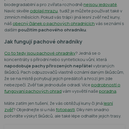
biodegradabilní a pro zvířata rozhodně
nejsou jedovaté
.
Navíc skvěle
odolají mrazu
, tudíž je můžete používat také v
zimních měsících. Pokud vás trápí i jiná lesní zvěř než kuny,
náš
obecný článek o pachových ohradnících
vás seznámí s
dalším
použitím pachového ohradníku
.
Jak fungují pachové ohradníky
Co to tedy jsou pachové ohradníky
? Jedná se o
koncentráty s přírodní nebo syntetickou vůní, která
napodobuje pachy přirozených nepřátel
vybraných
škůdců. Pach odpuzovačů vlastně oznámí daným škůdcům,
že se na místě pohybují jejich predátoři a hrozí jim zde
nebezpečí. Zvěř tak jednoduše odradí. Více
podrobností o
fungovaní pachových ohrad
vám vysvětlí naše
poradna
.
Máte zatím jen tušení, že vás obtěžují kuny či jiná
lesní
zvěř
? Objednejte si u nás
fotopasti
. Díky nim snadno
potvrdíte výskyt škůdců, ale také lépe odhalíte jejich trasy.