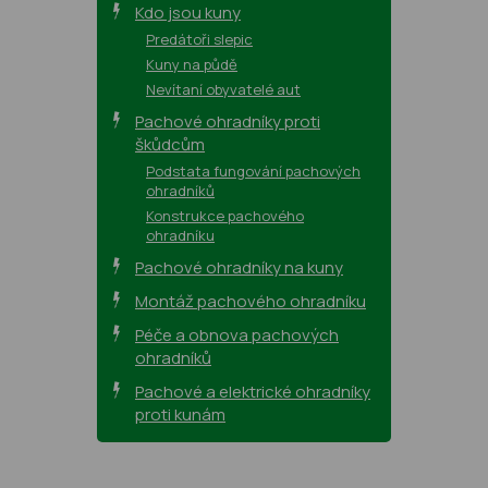
Kdo jsou kuny
Predátoři slepic
Kuny na půdě
Nevítaní obyvatelé aut
Pachové ohradníky proti
škůdcům
Podstata fungování pachových
ohradníků
Konstrukce pachového
ohradníku
Pachové ohradníky na kuny
Montáž pachového ohradníku
Péče a obnova pachových
ohradníků
Pachové a elektrické ohradníky
proti kunám