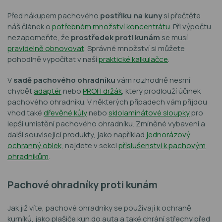
Před nákupem pachového
postřiku na kuny
si přečtěte
náš článek o
potřebném množství koncentrátu
. Při výpočtu
nezapomeňte, že
prostředek proti kunám
se musí
pravidelně obnovovat
. Správné množství si můžete
pohodlně vypočítat v naší
praktické kalkulačce
.
V
sadě pachového ohradníku
vám rozhodně nesmí
chybět
adaptér
nebo
PROFI držák
, který prodlouží účinek
pachového ohradníku. V některých případech vám přijdou
vhod také
dřevěné kůly
nebo
sklolaminátové sloupky
pro
lepší umístění pachového ohradníku. Zmíněné vybavení a
další související produkty, jako například
jednorázový
ochranný oblek
, najdete v sekci
příslušenství k pachovým
ohradníkům
.
Pachové ohradníky proti kunám
Jak již víte, pachové ohradníky se používají k ochraně
kurníků, jako plašiče kun do auta a také chrání střechy před