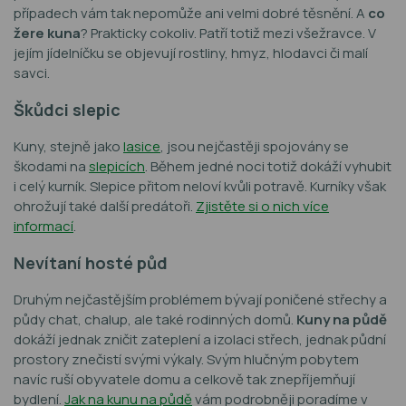
případech vám tak nepomůže ani velmi dobré těsnění. A
co
žere kuna
? Prakticky cokoliv. Patří totiž mezi všežravce. V
jejím jídelníčku se objevují rostliny, hmyz, hlodavci či malí
savci.
Škůdci slepic
Kuny, stejně jako
lasice
, jsou nejčastěji spojovány se
škodami na
slepicích
. Během jedné noci totiž dokáží vyhubit
i celý kurník. Slepice přitom neloví kvůli potravě. Kurníky však
ohrožují také další predátoři.
Zjistěte si o nich více
informací
.
Nevítaní hosté půd
Druhým nejčastějším problémem bývají poničené střechy a
půdy chat, chalup, ale také rodinných domů.
Kuny na půdě
dokáží jednak zničit zateplení a izolaci střech, jednak půdní
prostory znečistí svými výkaly. Svým hlučným pobytem
navíc ruší obyvatele domu a celkově tak znepříjemňují
bydlení.
Jak na kunu na půdě
vám podrobněji poradíme v