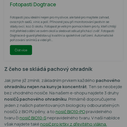
Fotopasti Dogtrace
Fotopasti jsou ideální nejen pro myslivce, ale také pro majitele zahrad,
ovocných sadů, vinic a polí. Přínosné jsou při monitorování pastvin se
stády ovcí, koz či skotu. Fotopast je velkým pomocníkem pro ty, kteří chtějí
mít přehled o dění ve svém okolí a sledovat odkud přichází zvěř. Fotopasti
Dogtrace d-guard představují kvalitní a spolehlivé zařízení. Automatické
pořizování snímků a videí při…
Číst více
Z čeho se skládá pachový ohradník
Jak jsme již zmínili, základním prvkem každého
pachového
ohradníku nejen na kuny je koncentrát
. Ten se neobejde
bez vhodného nosiče. Na našem e-shopu najdete 3 druhy
nosičů pachového ohradníku
. Primárně doporučujeme
jeden z našich patentovaných biologicky odbouratelných
nosičů z BIO PU pěny, a to
nosič BIO10-PO
pravidelného
tvaru či
nosič BIO10-S
nepravidelného tvaru. V naší nabídce
však najdete také
nosič pro krtky z dřevitého vlákna.