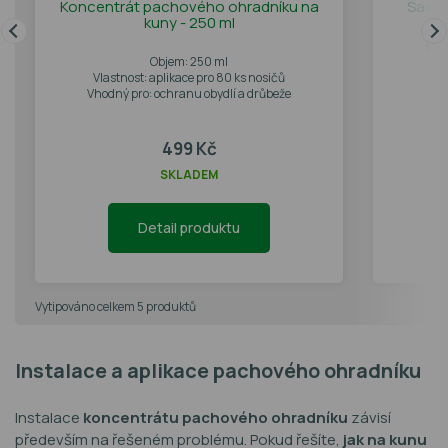
Koncentrát pachového ohradníku na
Sada
kuny - 250 ml
Bale
Objem: 250 ml
Vla
Vlastnost: aplikace pro 80 ks nosičů
Vh
Vhodný pro: ochranu obydlí a drůbeže
499 Kč
SKLADEM
Detail produktu
Vytipováno celkem 5 produktů
Instalace a aplikace pachového ohradníku
Instalace
koncentrátu pachového ohradníku
závisí
především na řešeném problému. Pokud řešíte,
jak na kunu