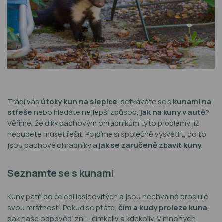
Trápí vás
útoky kun na slepice
, setkáváte se s
kunami na
střeše
nebo hledáte nejlepší způsob,
jak na kuny v autě
?
Věříme, že díky pachovým ohradníkům tyto problémy již
nebudete muset řešit. Pojďme si společně vysvětlit, co to
jsou pachové ohradníky a
jak se zaručeně zbavit kuny
.
Seznamte se s kunami
Kuny patří do čeledi lasicovitých a jsou nechvalně proslulé
svou mrštností. Pokud se ptáte,
čím a kudy proleze kuna
,
pak naše odpověď zní – čímkoliv a kdekoliv. V mnohých