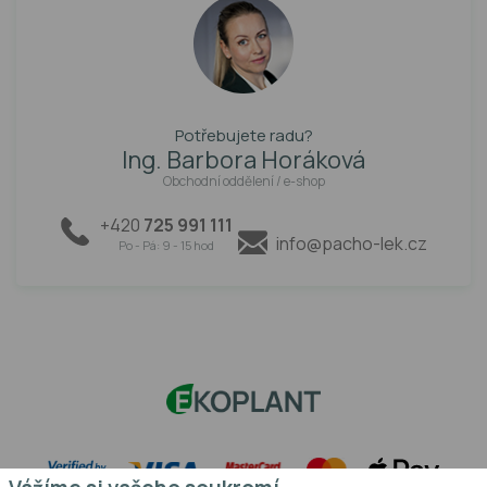
Potřebujete radu?
Ing. Barbora Horáková
Obchodní oddělení / e-shop
+420
725 991 111
info@pacho-lek.cz
Po - Pá: 9 - 15 hod