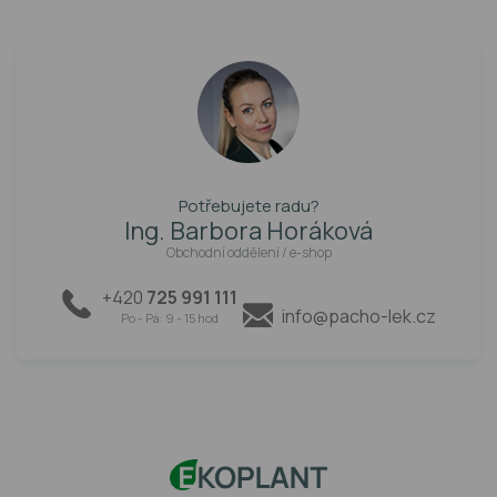
Potřebujete radu?
Ing. Barbora Horáková
Obchodní oddělení / e-shop
+420
725 991 111
info@pacho-lek.cz
Po - Pá: 9 - 15 hod