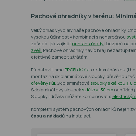
Pachové ohradníky v terénu: Minimál
Velký ohlas vyvolaly naše pachové ohradníky. Cho
vysokou účinnost v kombinaci s nenáročnou
syst
způsob, jak zajistit
ochranu úrody
i bezpečí na p
zvěří.
Pachové ohradníky navíc hrají nezastupitelno
efektivně zamezit ztrátám.
Představili jsme
PROFI držák
s reflexní páskou (i b
montáž na sklolaminátové sloupky, dřevěnou tyč
dřevěný kůl
. Sklolaminátové
sloupky s délkou 110 
Sklolaminátový sloupek
s délkou 30 cm
například 
Sloupky i držáky můžete kombinovat s
elektrickým
Kompletní systém pachových ohradníků nejen zvy
času a nákladů
na instalaci.