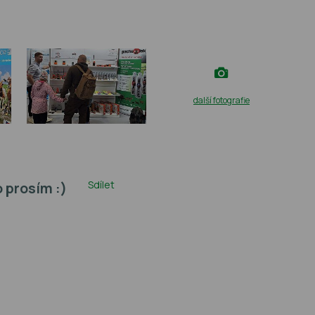
další fotografie
Sdílet
o prosím :)