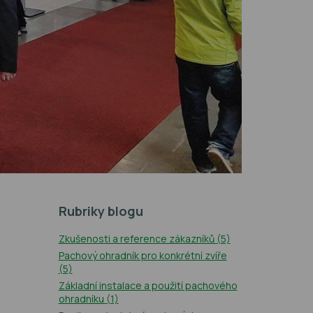
Rubriky blogu
Zkušenosti a reference zákazníků
(5)
Pachový ohradník pro konkrétní zvíře
(5)
Základní instalace a použití pachového
ohradníku
(1)