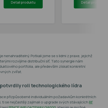
Detail produktu
Detail produktu
e nenahraditelný. Potkali jsme se s lidmi z praxe, jejichž
terými rozvíjíme distribuční síť. Tato synergie nám
uktového portfolia, ale především získat konkrétní
vných zvířat.
potvrdily roli technologického lídra
ltace přizpůsobené individuálním požadavkům konkrétních
, ti se nejčastěji zajímali o upgrade svých stávajících
RF
řízení
FENCE WiFi GATEWAY GW100
, kterým je možné