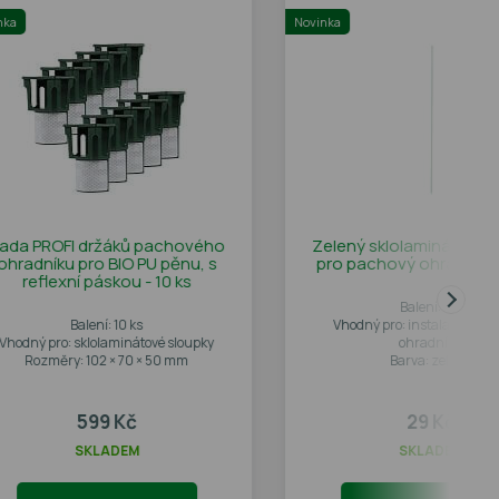
nka
Novinka
ada PROFI držáků pachového
Zelený sklolaminátový 
ohradníku pro BIO PU pěnu, s
pro pachový ohradník, 
reflexní páskou - 10 ks
Balení: 1 ks
Balení: 10 ks
Vhodný pro: instalaci pach
Vhodný pro: sklolaminátové sloupky
ohradníku
Rozměry: 102 × 70 × 50 mm
Barva: zelená
599 Kč
29 Kč
SKLADEM
SKLADEM