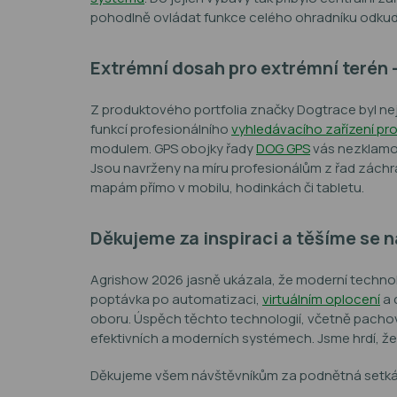
pohodlně ovládat funkce celého ohradníku odkudko
Extrémní dosah pro extrémní terén
Z produktového portfolia značky Dogtrace byl ne
funkcí
profesionálního
vyhledávacího zařízení pr
modulem.
GPS obojky řady
DOG GPS
vás nezklamo
Jsou navrženy na míru profesionálům z řad záchra
mapám přímo v mobilu, hodinkách či tabletu.
Děkujeme za inspiraci a těšíme se n
Agrishow 2026 jasně ukázala, že moderní technol
poptávka po automatizaci,
virtuálním oplocení
a 
oboru. Úspěch těchto technologií, včetně pachov
efektivních a moderních systémech. Jsme hrdí, ž
Děkujeme všem návštěvníkům za podnětná setkání 