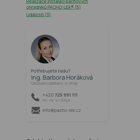
Realizace instalací pachových
ohradníků PACHO-LEK®
(5)
Události
(3)
Potřebujete radu?
Ing. Barbora Horáková
Obchodní oddělení / e-shop
+420
725 991 111
Po - Pá: 9 - 15 hod
info@pacho-lek.cz