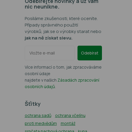
Odebírejte novinky a už vám
nic neunikne.
Novinka
Novinka
Posíláme zkušenosti, které oceníte.
Případy správného použití
výrobků, jak se o výrobky starat nebo
jak na ně získat slevu.
Odebírat
sloupek
Sada PROFI držáků pachového
Zele
Více informací o tom, jak zpracováváme
110 cm
ohradníku s nosičem BIO PU pěny
pro
osobní údaje
+ sklolaminátový sloupek - 10 ks
najdete v našich
Zásadách zpracování
ového
Balení: 10 ks
Vh
osobních údajů
.
Vhodný pro: ochranu zahrad, sadů, vinic
Funkce: Šetrný k přírodě + Netoxický
materiál + Skvělé difúzní vlastnosti +
Šťítky
Patentované složení
ochrana sadů
ochrana včelínu
1 049 Kč
proti medvědům
montáž
SKLADEM
srnčata pachová ochrana
kuna