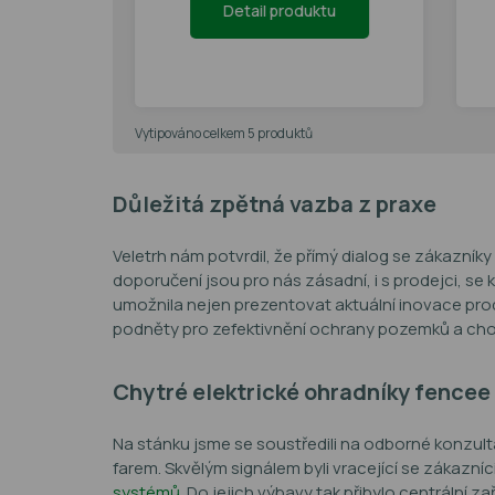
tu
Detail produktu
Vytipováno celkem 5 produktů
Důležitá zpětná vazba z praxe
Veletrh nám potvrdil, že přímý dialog se zákazníky j
doporučení jsou pro nás zásadní, i s prodejci, se k
umožnila nejen prezentovat aktuální inovace prod
podněty pro zefektivnění ochrany pozemků a cho
Chytré elektrické ohradníky fencee 
Na stánku jsme se soustředili na odborné konzu
farem. Skvělým signálem byli vracející se zákazníci
systémů
. Do jejich výbavy tak přibylo centrální za