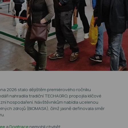
ubna 2026 stalo dějištěm premiérového ročníku
ndáři nahradila tradiční TECHAGRO, propojila klíčové
ecizní hospodaření. Návštěvníkům nabídla ucelenou
žitelných zdrojů (BIOMASA), čímž jasně definovala směr
ru.
cee
a
Dogtrace
nemohli chybět.