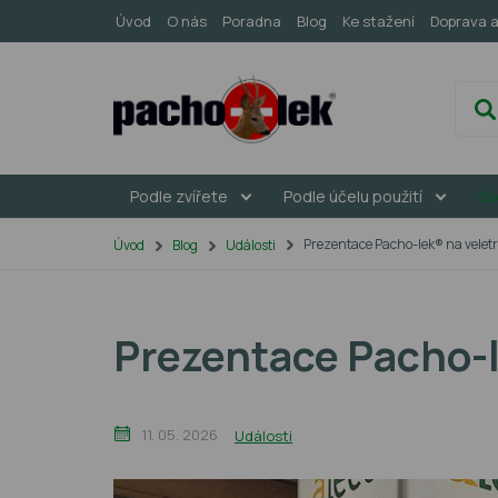
Úvod
O nás
Poradna
Blog
Ke stažení
Doprava a
Podle zvířete
Podle účelu použití
Sa
Prezentace Pacho-lek® na vele
Úvod
Blog
Události
Prezentace Pacho-l
11. 05. 2026
Události