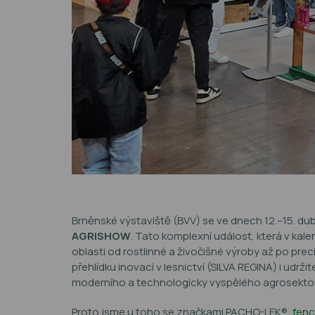
Brněnské výstaviště (BVV) se ve dnech 12.–15. d
AGRISHOW
. Tato komplexní událost, která v kale
oblasti od rostlinné a živočišné výroby až po pr
přehlídku inovací v lesnictví (SILVA REGINA) i udr
moderního a technologicky vyspělého agrosekto
Proto jsme u toho se značkami PACHO-LEK®,
fen