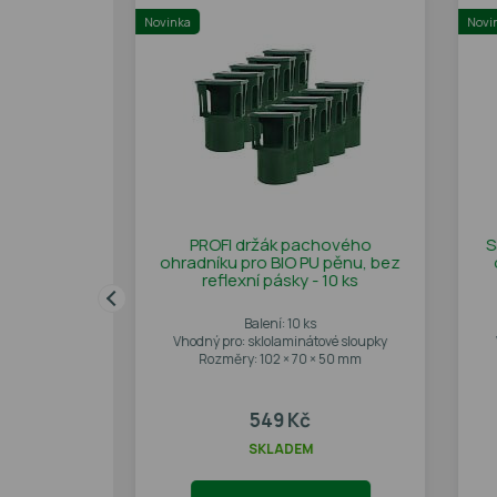
Novinka
Novi
vý sloupek
PROFI držák pachového
S
ík, 30 cm
ohradníku pro BIO PU pěnu, bez
reflexní pásky - 10 ks
pachového
Balení: 10 ks
Vhodný pro: sklolaminátové sloupky
Rozměry: 102 × 70 × 50 mm
549 Kč
SKLADEM