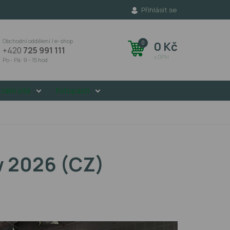
Přihlásit se
Obchodní oddělení / e-shop
0
0 Kč
+420
725 991 111
s DPH
Po - Pá: 9 - 15 hod
zální sítě
Fotopasti
w 2026 (CZ)