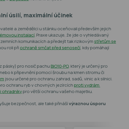
ní úsilí, maximální účinek
vatelé a zemědělci u stánku oceňovali především jejich
émovou instalací
. Praxe ukazuje, že jde o vyhledávaný
ozemních komunikacích a předejít tak rizikovým
střetům se
u roli při
ochraně srnčat před senosečí
, kdy pomáhají
ez pásky) pro nosič pachu
BIO10-PO
, který je určený pro
 nebo k připevnění pomocí šroubu na kmen stromu či
cm
jsou určené pro ochranu zahrad, sadů, vinic a k silnici.
pro ochranu ryb v chovných jezírcích
proti vydrám
i ohradníky
pro větší ochranu vašeho majetku.
šuje bezpečnost, ale také přináší
výraznou úsporu