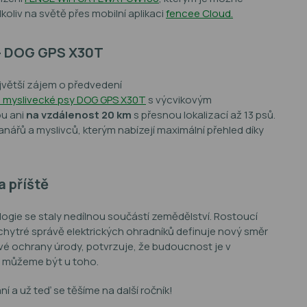
liv na světě přes mobilní aplikaci
fencee Cloud.
 - DOG GPS X30T
jvětší zájem o předvedení
o myslivecké psy DOG GPS X30T
s výcvikovým
u ani
na vzdálenost 20 km
s přesnou lokalizací až 13 psů.
nářů a myslivců, kterým nabízejí maximální přehled díky
a příště
ogie se staly nedílnou součástí zemědělství. Rostoucí
chytré správě elektrických ohradníků definuje nový směr
é ochrany úrody, potvrzuje, že budoucnost je v
e můžeme být u toho.
a už teď se těšíme na další ročník!