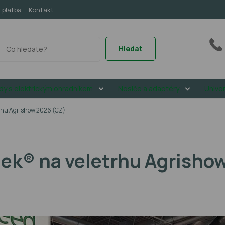
 platba
Kontakt
Hledat
dy s elektrickým ohradníkem
Nosiče a adaptéry
Univer
trhu Agrishow 2026 (CZ)
ek® na veletrhu Agrisho